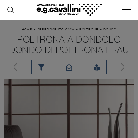
-
-
-
HOME
ARREDAMENTO CASA
POLTRONE
DONDO
POLTRONA A DONDOLO
DONDO DI POLTRONA FRAU