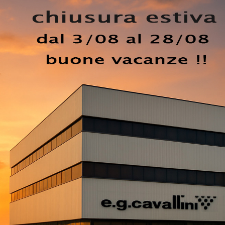
ncine e salotti, ha ideato per il modello in foto un ricercat
ttiti sono elementi d’arredo attorno ai quali trascorrere m
ia gamma di imbottiti e potrai ricreare gli spazi che hai s
 lasciati ispirare dalle nostre proposte moderne. Le Poltron
enziale in diverse stanze, dalla zona living alla camera d
e.
EZZO