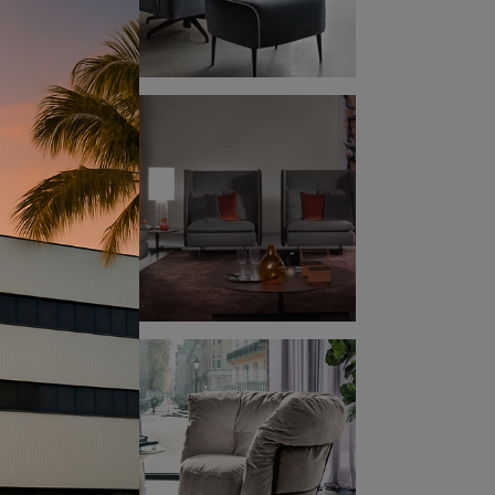
o ed
omenti
empre
e
a