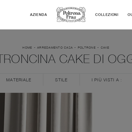
AZIENDA
COLLEZIONI
O
-
-
-
HOME
ARREDAMENTO CASA
POLTRONE
CAKE
TRONCINA CAKE DI OGG
MATERIALE
STILE
I PIÙ VISTI A :