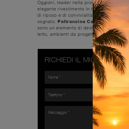
Oggioni, leader nella produzione di poltro
elegante rivestimento in tessuto. Gli imbo
di riposo e di convivialità. Scopri un'amp
sognato.
Poltroncina Cake di Oggioni
:
sono un elemento di design veramente ess
letto, ambienti da progettare attentament
RICHIEDI IL MIGLIOR PR