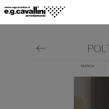
POL
MARCA