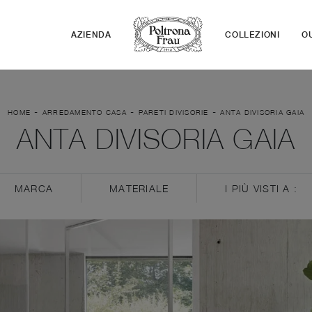
AZIENDA
COLLEZIONI
O
-
-
-
HOME
ARREDAMENTO CASA
PARETI DIVISORIE
ANTA DIVISORIA GAIA
ANTA DIVISORIA GAIA
MARCA
MATERIALE
I PIÙ VISTI A :