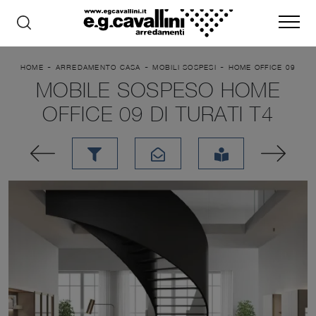
-
-
-
HOME
ARREDAMENTO CASA
MOBILI SOSPESI
HOME OFFICE 09
MOBILE SOSPESO HOME
OFFICE 09 DI TURATI T4