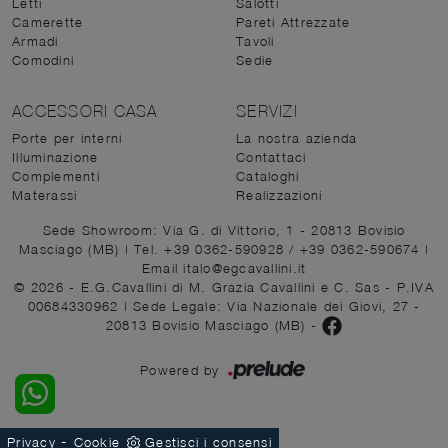
Letti
Salotti
Camerette
Pareti Attrezzate
Armadi
Tavoli
Comodini
Sedie
ACCESSORI CASA
SERVIZI
Porte per interni
La nostra azienda
Illuminazione
Contattaci
Complementi
Cataloghi
Materassi
Realizzazioni
Sede Showroom: Via G. di Vittorio, 1 - 20813 Bovisio
Masciago (MB)
|
Tel. +39 0362-590928
/
+39 0362-590674
|
Email italo@egcavallini.it
© 2026 - E.G.Cavallini di M. Grazia Cavallini e C. Sas - P.IVA
00684330962 |
Sede Legale: Via Nazionale dei Giovi, 27 -
20813 Bovisio Masciago (MB)
-
Powered by
-
Privacy
Cookie
Gestisci i consensi