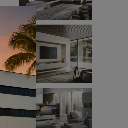
ore
are
ca