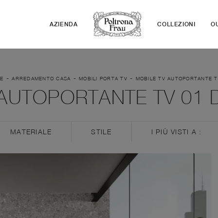
AZIENDA
COLLEZIONI
O
-
-
-
E
ARREDAMENTO CASA
MOBILI PORTA TV
MOBILE TV AUTOPORTANTE T
AUTOPORTANTE TV 01 D
MATERIALE
STILE
I PIÙ VISTI A :