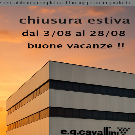
enzione, aiutano a completare il tuo soggiorno fungendo da
tistica varia, per la TV e quant'altro. Utili e di grande val
 T4 in laccato opaco per ambienti moderni sapranno organizz
 tu desideri riporci la televisione, libri nonché oggettisti
oto saprà personalizzare i locali interni impreziosendoli. Il
obili Porta Tv moderni in laccato opaco di Turati T4: da noi
ve in commercio. Nel soggiorno servono arredi che ci
ndo i gesti che facciamo nel quotidiano e creando peculiari
EZZO