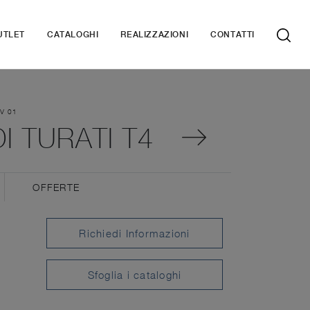
UTLET
CATALOGHI
REALIZZAZIONI
CONTATTI
V 01
I TURATI T4
OFFERTE
Richiedi Informazioni
Sfoglia i cataloghi