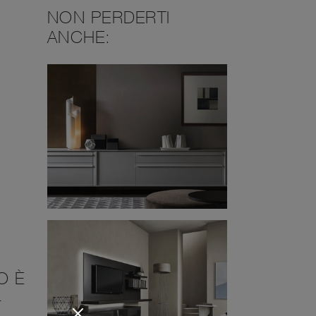
NON PERDERTI
ANCHE:
O È
4