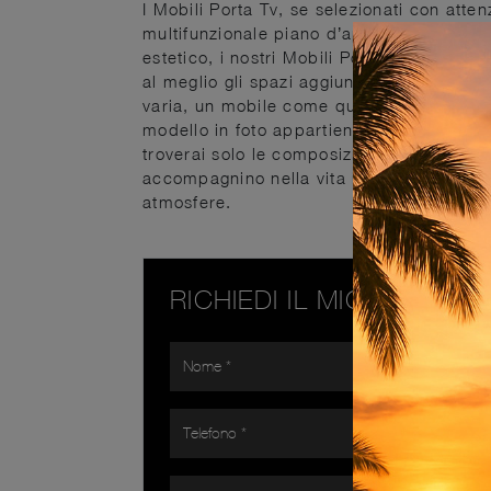
I Mobili Porta Tv, se selezionati con att
multifunzionale piano d’appoggio per ogget
estetico, i nostri Mobili Porta Tv Turati
al meglio gli spazi aggiungendo valore. Che
varia, un mobile come quello mostrato in f
modello in foto appartiene alla linea di M
troverai solo le composizioni più esclusi
accompagnino nella vita in casa, facilita
atmosfere.
RICHIEDI IL MIGLIOR PR