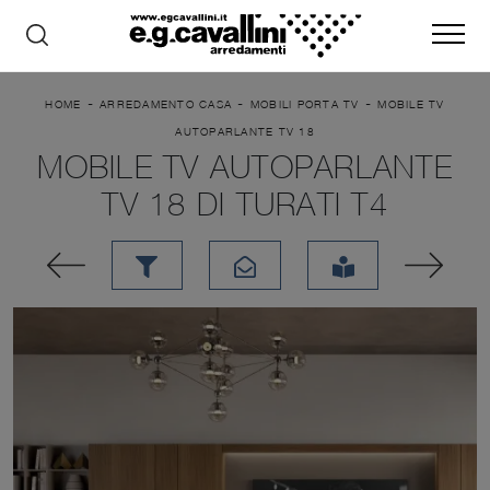
-
-
-
HOME
ARREDAMENTO CASA
MOBILI PORTA TV
MOBILE TV
AUTOPARLANTE TV 18
MOBILE TV AUTOPARLANTE
TV 18 DI TURATI T4