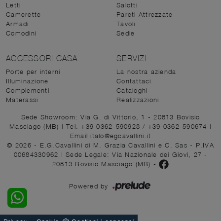
Letti
Salotti
Camerette
Pareti Attrezzate
Armadi
Tavoli
Comodini
Sedie
ACCESSORI CASA
SERVIZI
Porte per interni
La nostra azienda
Illuminazione
Contattaci
Complementi
Cataloghi
Materassi
Realizzazioni
Sede Showroom: Via G. di Vittorio, 1 - 20813 Bovisio
Masciago (MB)
|
Tel. +39 0362-590928
/
+39 0362-590674
|
Email italo@egcavallini.it
© 2026 - E.G.Cavallini di M. Grazia Cavallini e C. Sas - P.IVA
00684330962 |
Sede Legale: Via Nazionale dei Giovi, 27 -
20813 Bovisio Masciago (MB)
-
Powered by