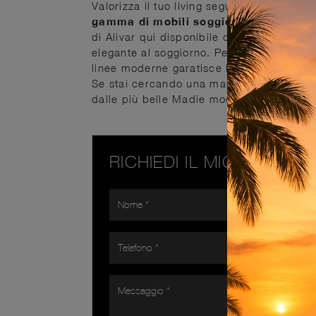
Valorizza il tuo living seguendo le tue pr
gamma di mobili soggiorno
, anche in 
di Alivar qui disponibile con finitura in l
elegante al soggiorno. Per gli amanti nel
linee moderne garatisce la qualità del no
Se stai cercando una madia robusta, piacev
dalle più belle Madie moderne dei miglio
RICHIEDI IL MIGLIOR PR