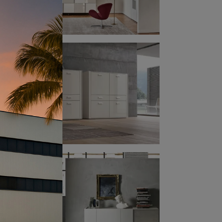
ricca
ubit
tocco
le
ivi.
icare