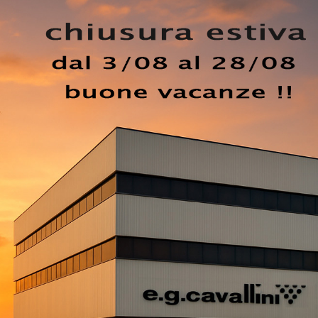
oblematiche abitative: scopri nel nostro punto vendita
una 
laccato lucido come il modello mostrato in foto. La Madia K
accato lucido è il miglior acquisto, in quanto conferisce un 
 campo dell'arredo questo modello di mobile soggiorno dal
to e conosciuto brand: contattaci per informazioni e prevent
ole e raffinata per ottimizzare il tuo living, lasciati stuzz
ri brand di Arredamento Casa.
EZZO