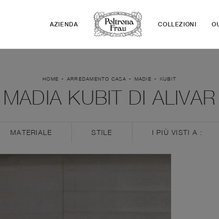
AZIENDA
COLLEZIONI
O
-
-
-
HOME
ARREDAMENTO CASA
MADIE
KUBIT
MADIA KUBIT DI ALIVAR
MATERIALE
STILE
I PIÙ VISTI A :