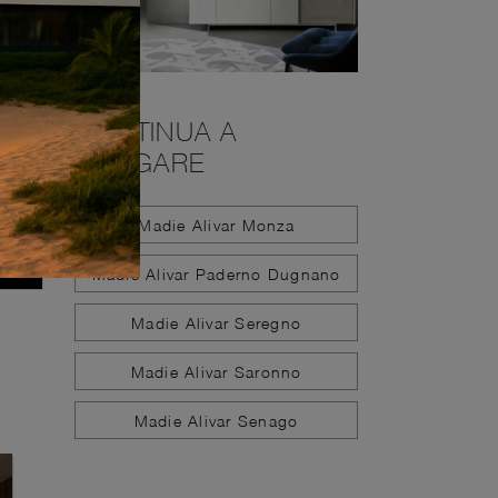
CONTINUA A
NAVIGARE
Madie Alivar Monza
Madie Alivar Paderno Dugnano
Madie Alivar Seregno
Madie Alivar Saronno
Madie Alivar Senago