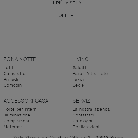
I PIÙ VISTI A :
OFFERTE
ZONA NOTTE
LIVING
Letti
Salotti
Camerette
Pareti Attrezzate
Armadi
Tavoli
Comodini
Sedie
ACCESSORI CASA
SERVIZI
Porte per interni
La nostra azienda
Illuminazione
Contattaci
Complementi
Cataloghi
Materassi
Realizzazioni
Sede Showroom: Via G. di Vittorio, 1 - 20813 Bovisio