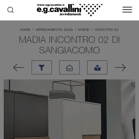
-
-
-
HOME
ARREDAMENTO CASA
MADIE
INCONTRO 02
MADIA INCONTRO 02 DI
SANGIACOMO