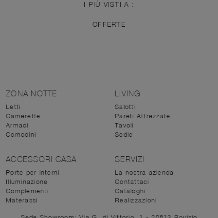
I PIÙ VISTI A :
OFFERTE
ZONA NOTTE
LIVING
Letti
Salotti
Camerette
Pareti Attrezzate
Armadi
Tavoli
Comodini
Sedie
ACCESSORI CASA
SERVIZI
Porte per interni
La nostra azienda
Illuminazione
Contattaci
Complementi
Cataloghi
Materassi
Realizzazioni
Sede Showroom: Via G. di Vittorio, 1 - 20813 Bovisio