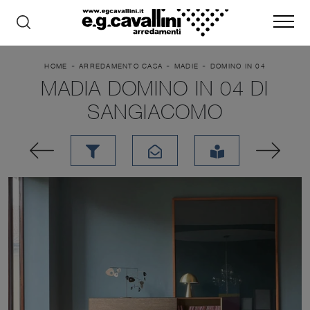
-
-
-
HOME
ARREDAMENTO CASA
MADIE
DOMINO IN 04
MADIA DOMINO IN 04 DI
SANGIACOMO