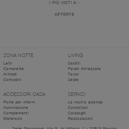
I PIÙ VISTI A :
OFFERTE
ZONA NOTTE
LIVING
Letti
Salotti
Camerette
Pareti Attrezzate
Armadi
Tavoli
Comodini
Sedie
ACCESSORI CASA
SERVIZI
Porte per interni
La nostra azienda
Illuminazione
Contattaci
Complementi
Cataloghi
Materassi
Realizzazioni
Sede Showroom: Via G. di Vittorio, 1 - 20813 Bovisio