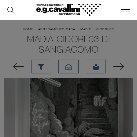
-
-
-
HOME
ARREDAMENTO CASA
MADIE
CIDORI 03
MADIA CIDORI 03 DI
SANGIACOMO