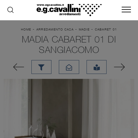
-
-
-
HOME
ARREDAMENTO CASA
MADIE
CABARET 01
MADIA CABARET 01 DI
SANGIACOMO