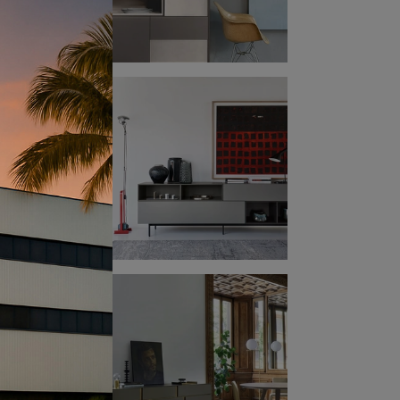
da
ie
re