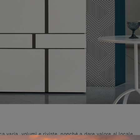
a varia, volumi e riviste, nonché a dare valore al locale