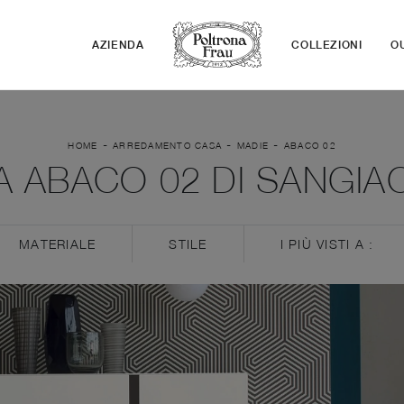
AZIENDA
COLLEZIONI
O
-
-
-
HOME
ARREDAMENTO CASA
MADIE
ABACO 02
A ABACO 02 DI SANGI
MATERIALE
STILE
I PIÙ VISTI A :