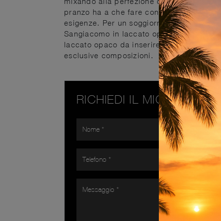
mixando alla perfezione doti di praticità e
pranzo ha a che fare con lo spazio dispon
esigenze. Per un soggiorno o una sala da 
Sangiacomo in laccato opaco tra le svari
laccato opaco da inserire nella tua casa, 
esclusive composizioni.
RICHIEDI IL MIGLIOR PR