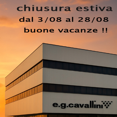
 design. L'acquisto delle Madie per il living o per la sala 
ibile, ma coinvolge anche lo stile dell'ambiente e le propr
pranzo che si rispetti, scegli questa Madia Abaco 02 di
ate offerte moderne del brand. Se desideri una madia in
non farti scappare l'opportunità di vedere dal vivo le nost
EZZO