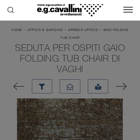
-
-
-
HOME
UFFICIO E GIARDINO
ARREDO UFFICIO
GAIO FOLDING
TUB CHAIR
SEDUTA PER OSPITI GAIO
FOLDING TUB CHAIR DI
VAGHI