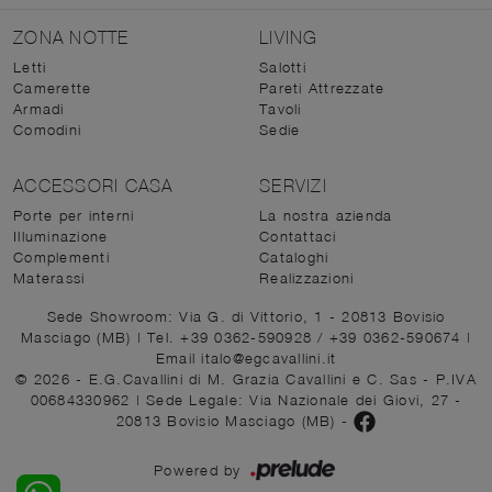
ZONA NOTTE
LIVING
Letti
Salotti
Camerette
Pareti Attrezzate
Armadi
Tavoli
Comodini
Sedie
ACCESSORI CASA
SERVIZI
Porte per interni
La nostra azienda
Illuminazione
Contattaci
Complementi
Cataloghi
Materassi
Realizzazioni
Sede Showroom: Via G. di Vittorio, 1 - 20813 Bovisio
Masciago (MB)
|
Tel. +39 0362-590928
/
+39 0362-590674
|
Email italo@egcavallini.it
© 2026 - E.G.Cavallini di M. Grazia Cavallini e C. Sas - P.IVA
00684330962 |
Sede Legale: Via Nazionale dei Giovi, 27 -
20813 Bovisio Masciago (MB)
-
Powered by