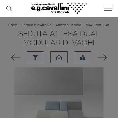
-
-
-
HOME
UFFICIO E GIARDINO
ARREDO UFFICIO
DUAL MODULAR
SEDUTA ATTESA DUAL
MODULAR DI VAGHI