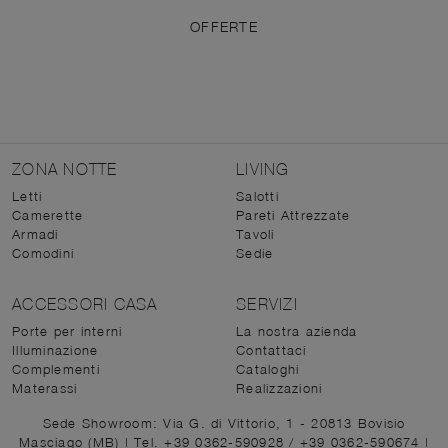
OFFERTE
ZONA NOTTE
LIVING
Letti
Salotti
Camerette
Pareti Attrezzate
Armadi
Tavoli
Comodini
Sedie
ACCESSORI CASA
SERVIZI
Porte per interni
La nostra azienda
Illuminazione
Contattaci
Complementi
Cataloghi
Materassi
Realizzazioni
Sede Showroom: Via G. di Vittorio, 1 - 20813 Bovisio
Masciago (MB)
|
Tel. +39 0362-590928
/
+39 0362-590674
|