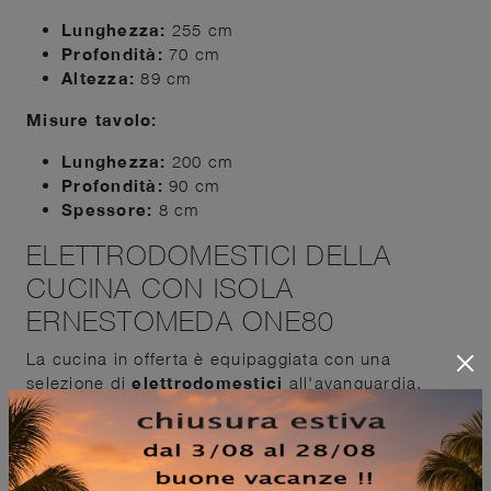
Lunghezza:
255 cm
Profondità:
70 cm
Altezza:
89 cm
Misure tavolo:
Lunghezza:
200 cm
Profondità:
90 cm
Spessore:
8 cm
ELETTRODOMESTICI DELLA
CUCINA CON ISOLA
ERNESTOMEDA ONE80
La cucina in offerta è equipaggiata con una
selezione di
elettrodomestici
all'avanguardia,
progettati per garantire massima efficienza e
praticità.
Piano cottura
Whirlpool: piano a induzione,