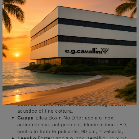
vetroceramica colore platino, 77 cm, 4 zone
cottura, FlexiCook, Booster per ogni singola
zona, comandi con slider touch control, timer di
fine cottura per ogni zona, spie di calore
residuo, sicurezza bambini.
Forno
AEG: da incasso, acciaio inox,
multifunzione, 8 funzioni, volume cavità 74 litri,
display digitale, manopole pop in / pop out, 5
livelli di posizionamento teglie, porta con 3
vetri, porta removibile, cavità interna con
smalto Easy to Clean, illuminazione interna,
chiusura Soft Motion.
Microonde
AEG: da incasso, acciaio inox
antimpronta, capacità 26 litri, display digitale,
ricettario con 8 ricette preimpostate, 5 livelli di
potenza, cavità interna in acciaio, segnalatore
acustico di fine cottura.
Cappa
Elica Boxin No Drip: acciaio inox,
anticondensa, antigocciolo, illuminazione LED,
controllo tramite pulsante, 90 cm, 4 velocità,
Lavello
Foster: acciaio inox, semifilo, 71 x 40